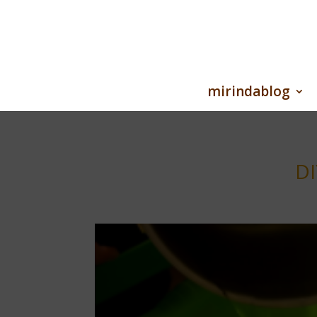
mirindablog
DI