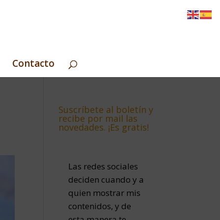
Contacto
Suscríbete al boletín y
recibe por mail las
novedades. ¡Es gratis!
Las redes sociales
deciden cuando y a
quien mostrar mis
contenidos, y de
esta manera te