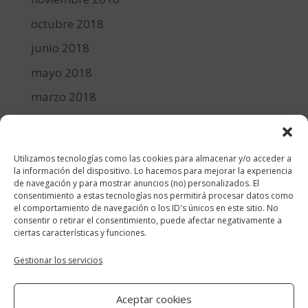
octubre 2018
junio 2018
mayo 2018
marzo 2018
febrero 2018
enero 2018
Utilizamos tecnologías como las cookies para almacenar y/o acceder a
diciembre 2017
la información del dispositivo. Lo hacemos para mejorar la experiencia
de navegación y para mostrar anuncios (no) personalizados. El
consentimiento a estas tecnologías nos permitirá procesar datos como
Categorías
el comportamiento de navegación o los ID's únicos en este sitio. No
consentir o retirar el consentimiento, puede afectar negativamente a
cocina y recetas
ciertas características y funciones.
general
Gestionar los servicios
lifestyle
Aceptar cookies
manualidades-diy