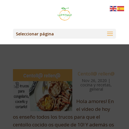
Seleccionar página
Centoll@ rellen@
Nov 26, 2020
|
cocina y recetas
,
general
Hola amores! En
el vídeo de hoy
os enseño todos los trucos para que el
centollo cocido os quede de 10! Y además os