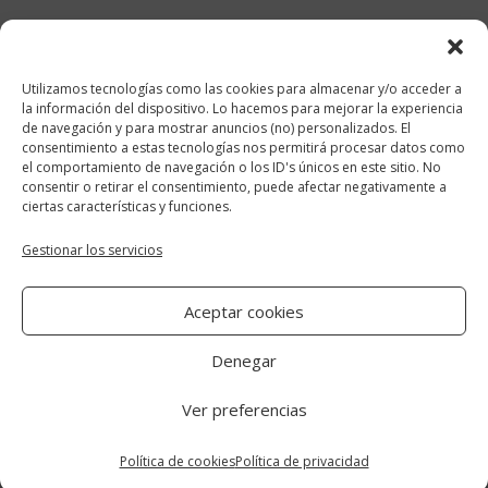
febrero 2018
enero 2018
Utilizamos tecnologías como las cookies para almacenar y/o acceder a
diciembre 2017
la información del dispositivo. Lo hacemos para mejorar la experiencia
de navegación y para mostrar anuncios (no) personalizados. El
consentimiento a estas tecnologías nos permitirá procesar datos como
Categorías
el comportamiento de navegación o los ID's únicos en este sitio. No
consentir o retirar el consentimiento, puede afectar negativamente a
cocina y recetas
ciertas características y funciones.
general
Gestionar los servicios
lifestyle
Aceptar cookies
manualidades-diy
Denegar
Ver preferencias
Aviso Legal
|
Política de cookies
|
Política
de privacidad
Política de cookies
Política de privacidad