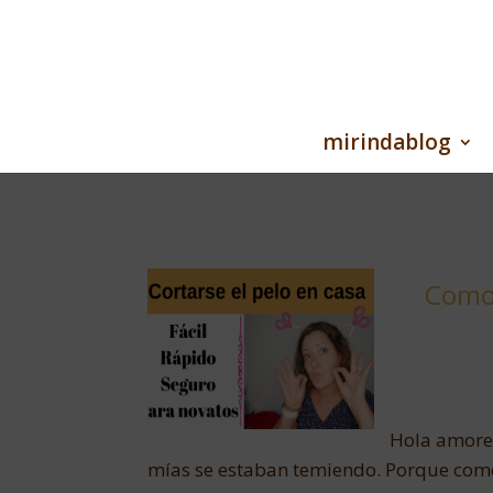
mirindablog
Como 
Hola amore
mías se estaban temiendo. Porque com