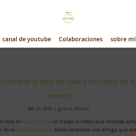
canal de youtube
Colaboraciones
sobre mí
cortarse el pelo en casa y no morir en el
intento
Abr 21, 2020
|
general
,
lifestyle
s! Hoy en
unamirinda
os traigo el vídeo que muchas am
o diría
la vecina rubia
, todos tenemos una amiga que es