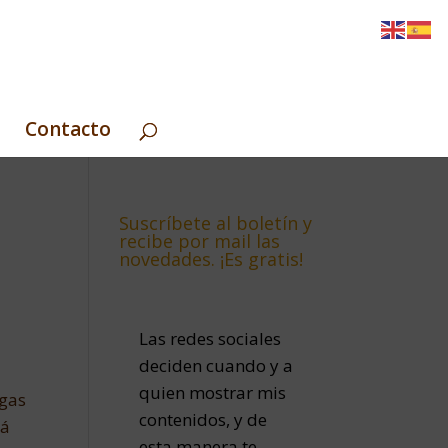
Contacto
Suscríbete al boletín y
recibe por mail las
novedades. ¡Es gratis!
Las redes sociales
deciden cuando y a
quien mostrar mis
igas
contenidos, y de
tá
esta manera te