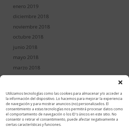
enero 2019
diciembre 2018
noviembre 2018
octubre 2018
junio 2018
mayo 2018
marzo 2018
febrero 2018
enero 2018
Utilizamos tecnologías como las cookies para almacenar y/o acceder a
diciembre 2017
la información del dispositivo. Lo hacemos para mejorar la experiencia
de navegación y para mostrar anuncios (no) personalizados. El
consentimiento a estas tecnologías nos permitirá procesar datos como
Categorías
el comportamiento de navegación o los ID's únicos en este sitio. No
consentir o retirar el consentimiento, puede afectar negativamente a
cocina y recetas
ciertas características y funciones.