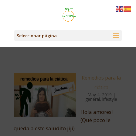
Seleccionar página
Remedios para la
ciática
May 4, 2019
|
general
,
lifestyle
Hola amores!
(Qué poco le
queda a este saludito jiji)