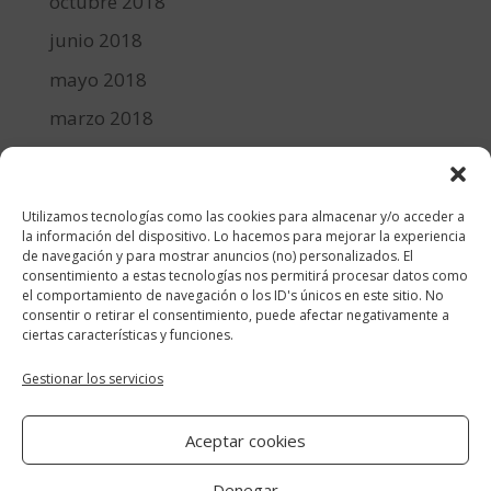
octubre 2018
junio 2018
mayo 2018
marzo 2018
febrero 2018
enero 2018
Utilizamos tecnologías como las cookies para almacenar y/o acceder a
diciembre 2017
la información del dispositivo. Lo hacemos para mejorar la experiencia
de navegación y para mostrar anuncios (no) personalizados. El
consentimiento a estas tecnologías nos permitirá procesar datos como
Categorías
el comportamiento de navegación o los ID's únicos en este sitio. No
consentir o retirar el consentimiento, puede afectar negativamente a
cocina y recetas
ciertas características y funciones.
general
Gestionar los servicios
lifestyle
Aceptar cookies
manualidades-diy
Denegar