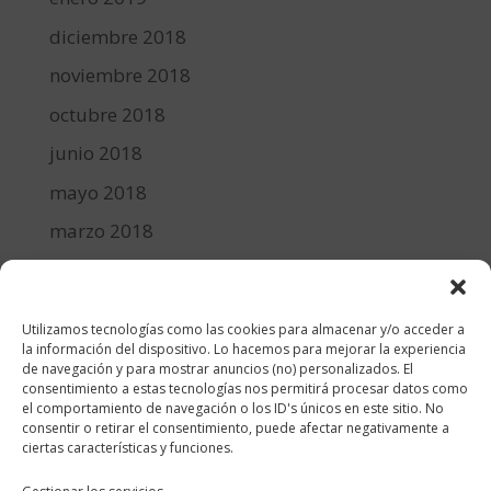
diciembre 2018
noviembre 2018
octubre 2018
junio 2018
mayo 2018
marzo 2018
febrero 2018
enero 2018
Utilizamos tecnologías como las cookies para almacenar y/o acceder a
diciembre 2017
la información del dispositivo. Lo hacemos para mejorar la experiencia
de navegación y para mostrar anuncios (no) personalizados. El
consentimiento a estas tecnologías nos permitirá procesar datos como
Categorías
el comportamiento de navegación o los ID's únicos en este sitio. No
consentir o retirar el consentimiento, puede afectar negativamente a
cocina y recetas
ciertas características y funciones.
general