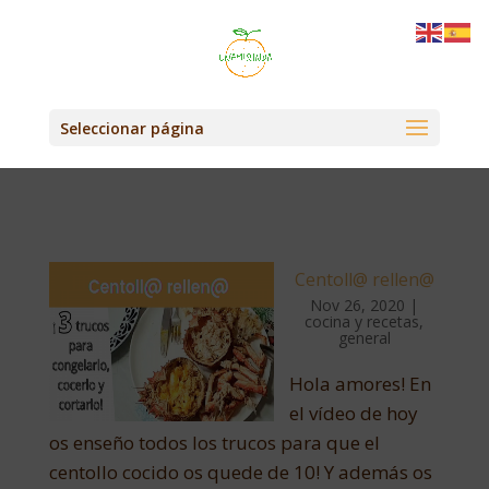
Seleccionar página
Centoll@ rellen@
Nov 26, 2020
|
cocina y recetas
,
general
Hola amores! En
el vídeo de hoy
os enseño todos los trucos para que el
centollo cocido os quede de 10! Y además os