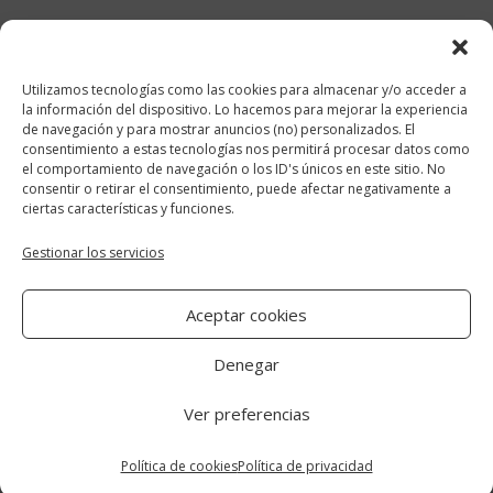
febrero 2018
enero 2018
Utilizamos tecnologías como las cookies para almacenar y/o acceder a
diciembre 2017
la información del dispositivo. Lo hacemos para mejorar la experiencia
de navegación y para mostrar anuncios (no) personalizados. El
consentimiento a estas tecnologías nos permitirá procesar datos como
Categorías
el comportamiento de navegación o los ID's únicos en este sitio. No
consentir o retirar el consentimiento, puede afectar negativamente a
cocina y recetas
ciertas características y funciones.
general
Gestionar los servicios
lifestyle
Aceptar cookies
manualidades-diy
Denegar
Ver preferencias
Aviso Legal
|
Política de cookies
|
Política
de privacidad
Política de cookies
Política de privacidad