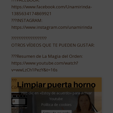
https://www.facebook.com/Unamirinda-
1385634174869921
???INSTAGRAM:
https://www.instagram.com/unamirinda
????????????????????
OTROS VÍDEOS QUE TE PUEDEN GUSTAR:
???Resumen de La Magia del Orden:
https://www.youtube.com/watch?
v=wwLzCh1PezY&t=16s
???
Cómo
Haz clic en «Estoy de acuerdo» para activar
limpiar
Youtube
la
Política de cookies
puerta
Estoy de acuerdo