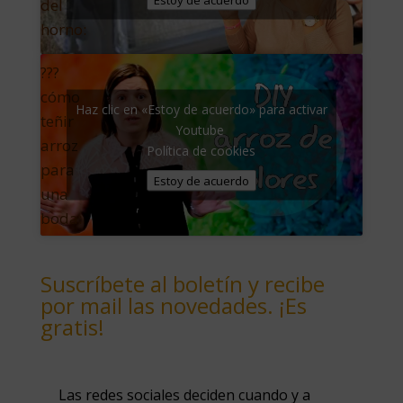
del
horno:
???
cómo
Haz clic en «Estoy de acuerdo» para activar
teñir
Youtube
arroz
Política de cookies
para
Estoy de acuerdo
una
boda:
Suscríbete al boletín y recibe
por mail las novedades. ¡Es
gratis!
Las redes sociales deciden cuando y a