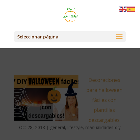
Seleccionar página
Decoraciones
para halloween
fáciles con
plantillas
descargables
Oct 28, 2018
|
general
,
lifestyle
,
manualidades-diy