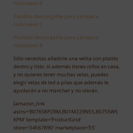
Halloween 6
Plantilla descargable para Lámpara
Halloween 7
Plantilla descargable para Lámpara
Halloween 8
Sólo necesitas añadirle una velita con platito
dentro y listo. si además tienes niños en casa,
y no quieres tener muchas velas, puedes
elegir velas de led a pilas que además te
ayudarán a no manchar y no olerán.
[amazon_link
asins=’B076S8PZRM,B01M229N5S,B075SW5
KPM’ template=’ProductGrid’
store=’34567890′ marketplace=’ES’