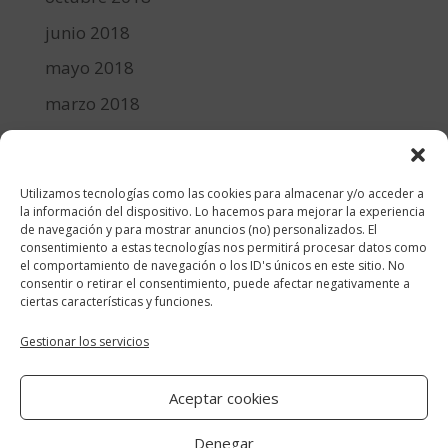
junio 2018
mayo 2018
marzo 2018
febrero 2018
enero 2018
Utilizamos tecnologías como las cookies para almacenar y/o acceder a
diciembre 2017
la información del dispositivo. Lo hacemos para mejorar la experiencia
de navegación y para mostrar anuncios (no) personalizados. El
consentimiento a estas tecnologías nos permitirá procesar datos como
Categorías
el comportamiento de navegación o los ID's únicos en este sitio. No
consentir o retirar el consentimiento, puede afectar negativamente a
cocina y recetas
ciertas características y funciones.
general
Gestionar los servicios
lifestyle
Aceptar cookies
manualidades-diy
Denegar