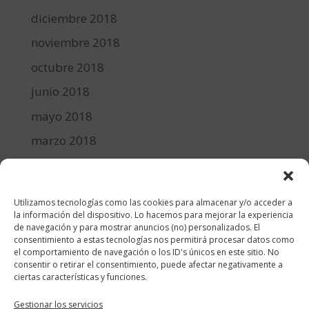
diciembre 2018
noviembre 2018
octubre 2018
junio 2018
mayo 2018
marzo 2018
febrero 2018
enero 2018
Utilizamos tecnologías como las cookies para almacenar y/o acceder a
diciembre 2017
la información del dispositivo. Lo hacemos para mejorar la experiencia
de navegación y para mostrar anuncios (no) personalizados. El
consentimiento a estas tecnologías nos permitirá procesar datos como
Categorías
el comportamiento de navegación o los ID's únicos en este sitio. No
consentir o retirar el consentimiento, puede afectar negativamente a
cocina y recetas
ciertas características y funciones.
general
Gestionar los servicios