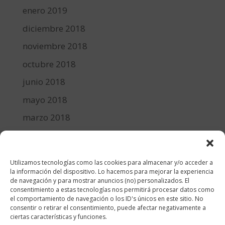
enero 2019
diciembre 2018
noviembre 2018
octubre 2018
junio 2018
mayo 2018
marzo 2018
febrero 2018
enero 2018
Utilizamos tecnologías como las cookies para almacenar y/o acceder a
diciembre 2017
la información del dispositivo. Lo hacemos para mejorar la experiencia
de navegación y para mostrar anuncios (no) personalizados. El
consentimiento a estas tecnologías nos permitirá procesar datos como
Categorías
el comportamiento de navegación o los ID's únicos en este sitio. No
consentir o retirar el consentimiento, puede afectar negativamente a
cocina y recetas
ciertas características y funciones.