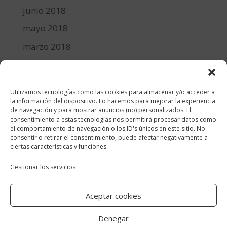
junio 2018
mayo 2018
marzo 2018
febrero 2018
enero 2018
Utilizamos tecnologías como las cookies para almacenar y/o acceder a
diciembre 2017
la información del dispositivo. Lo hacemos para mejorar la experiencia
de navegación y para mostrar anuncios (no) personalizados. El
consentimiento a estas tecnologías nos permitirá procesar datos como
Categorías
el comportamiento de navegación o los ID's únicos en este sitio. No
consentir o retirar el consentimiento, puede afectar negativamente a
cocina y recetas
ciertas características y funciones.
general
Gestionar los servicios
lifestyle
Aceptar cookies
manualidades-diy
Denegar