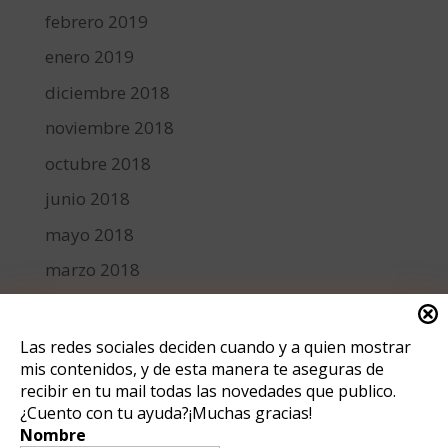
febrero 2019
enero 2019
diciembre 2018
noviembre 2018
octubre 2018
junio 2018
mayo 2018
marzo 2018
febrero 2018
enero 2018
Las redes sociales deciden cuando y a quien mostrar
Utilizamos tecnologías como las cookies para almacenar y/o acceder a
mis contenidos, y de esta manera te aseguras de
diciembre 2017
la información del dispositivo. Lo hacemos para mejorar la experiencia
recibir en tu mail todas las novedades que publico.
de navegación y para mostrar anuncios (no) personalizados. El
¿Cuento con tu ayuda?¡Muchas gracias!
consentimiento a estas tecnologías nos permitirá procesar datos como
Categorías
el comportamiento de navegación o los ID's únicos en este sitio. No
Nombre