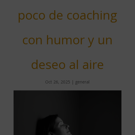
poco de coaching
con humor y un
deseo al aire
Oct 26, 2025
|
general