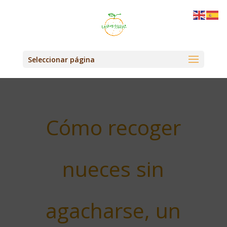
Seleccionar página
Cómo recoger
nueces sin
agacharse, un