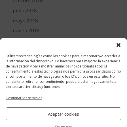
octubre 2018
junio 2018
mayo 2018
marzo 2018
febrero 2018
enero 2018
Utilizamos tecnologías como las cookies para almacenar y/o acceder a
diciembre 2017
la información del dispositivo. Lo hacemos para mejorar la experiencia
de navegación y para mostrar anuncios (no) personalizados. El
consentimiento a estas tecnologías nos permitirá procesar datos como
Categorías
el comportamiento de navegación o los ID's únicos en este sitio. No
consentir o retirar el consentimiento, puede afectar negativamente a
cocina y recetas
ciertas características y funciones.
general
Gestionar los servicios
lifestyle
Aceptar cookies
manualidades-diy
Denegar