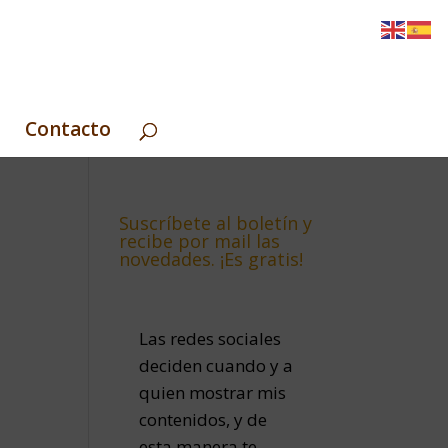
Contacto
Suscríbete al boletín y
recibe por mail las
novedades. ¡Es gratis!
Las redes sociales
deciden cuando y a
quien mostrar mis
contenidos, y de
esta manera te