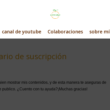
canal de youtube
Colaboraciones
sobre mí
rio de suscripción
uien mostrar mis contenidos, y de esta manera te aseguras de
ue publico. ¿Cuento con tu ayuda?¡Muchas gracias!