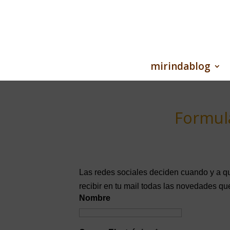
mirindablog
Formula
Las redes sociales deciden cuando y a q
recibir en tu mail todas las novedades q
Nombre