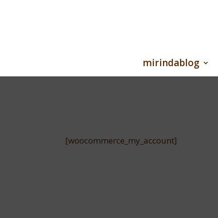
mirindablog
[woocommerce_my_account]