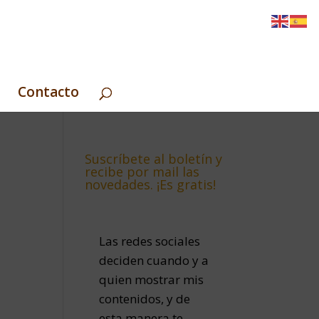
Contacto
Suscríbete al boletín y
recibe por mail las
novedades. ¡Es gratis!
Las redes sociales
deciden cuando y a
quien mostrar mis
contenidos, y de
esta manera te