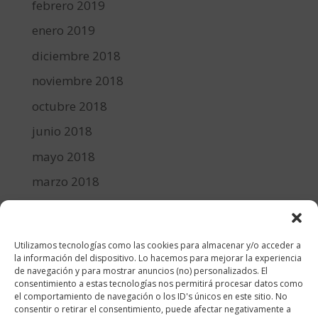
febrero 2019
enero 2019
diciembre 2018
noviembre 2018
octubre 2018
junio 2018
mayo 2018
marzo 2018
febrero 2018
enero 2018
Utilizamos tecnologías como las cookies para almacenar y/o acceder a
diciembre 2017
la información del dispositivo. Lo hacemos para mejorar la experiencia
de navegación y para mostrar anuncios (no) personalizados. El
consentimiento a estas tecnologías nos permitirá procesar datos como
Categorías
el comportamiento de navegación o los ID's únicos en este sitio. No
consentir o retirar el consentimiento, puede afectar negativamente a