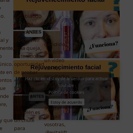
y
o.
Cambiando
de tema,
a
que no se
He
al y
puede vivir
decidido
mente,
en la queja,
haceros
o
he tenido la
un vídeo
único.
oportunidad
con los
te en
de probar
resultados
Haz clic en «Estoy de acuerdo» para activar
entos
«revitalift
por si a
Youtube
que
filler» de
alguien le
Política de cookies
onde
Loreal y
puede
Estoy de acuerdo
pre,
mira, oye,
ayudar.
también es
Juzgad
y que
un chute
vosotras,
e
para
¿Revitalift