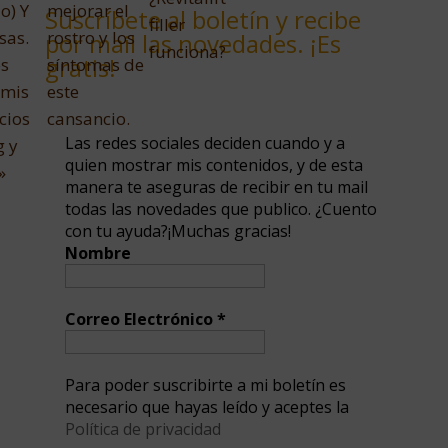
o) Y
mejorar el
Suscríbete al boletín y recibe
filler
sas.
rostro y los
por mail las novedades. ¡Es
funciona?
gratis!
os
síntomas de
 mis
este
cios
cansancio.
Las redes sociales deciden cuando y a
g y
quien mostrar mis contenidos, y de esta
»
manera te aseguras de recibir en tu mail
todas las novedades que publico. ¿Cuento
con tu ayuda?¡Muchas gracias!
Nombre
Correo Electrónico
*
Para poder suscribirte a mi boletín es
necesario que hayas leído y aceptes la
Política de privacidad