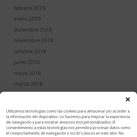
febrero 2019
enero 2019
diciembre 2018
noviembre 2018
octubre 2018
junio 2018
mayo 2018
marzo 2018
febrero 2018
enero 2018
Las redes sociales deciden cuando y a quien mostrar
Utilizamos tecnologías como las cookies para almacenar y/o acceder a
mis contenidos, y de esta manera te aseguras de
diciembre 2017
la información del dispositivo. Lo hacemos para mejorar la experiencia
recibir en tu mail todas las novedades que publico.
de navegación y para mostrar anuncios (no) personalizados. El
¿Cuento con tu ayuda?¡Muchas gracias!
consentimiento a estas tecnologías nos permitirá procesar datos como
Categorías
el comportamiento de navegación o los ID's únicos en este sitio. No
Nombre