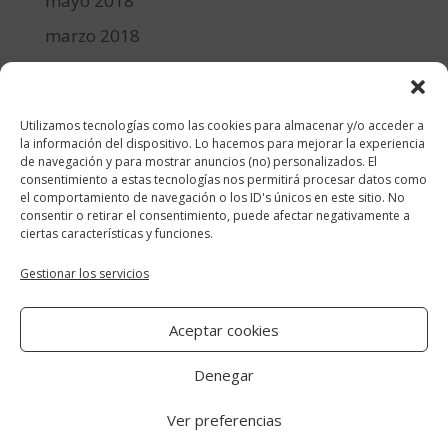
mayo 2018
marzo 2018
febrero 2018
enero 2018
Utilizamos tecnologías como las cookies para almacenar y/o acceder a
diciembre 2017
la información del dispositivo. Lo hacemos para mejorar la experiencia
de navegación y para mostrar anuncios (no) personalizados. El
consentimiento a estas tecnologías nos permitirá procesar datos como
Categorías
el comportamiento de navegación o los ID's únicos en este sitio. No
consentir o retirar el consentimiento, puede afectar negativamente a
cocina y recetas
ciertas características y funciones.
general
Gestionar los servicios
lifestyle
Aceptar cookies
manualidades-diy
Denegar
Ver preferencias
Aviso Legal
|
Política de cookies
|
Política