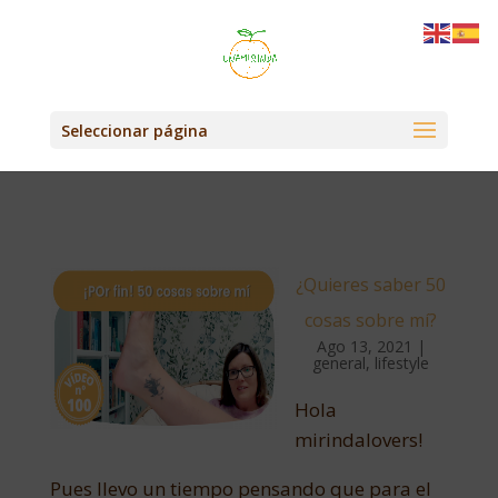
Seleccionar página
¿Quieres saber 50
cosas sobre mí?
Ago 13, 2021
|
general
,
lifestyle
Hola
mirindalovers!
Pues llevo un tiempo pensando que para el