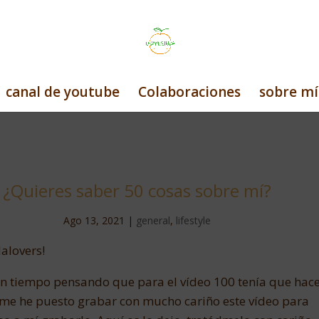
canal de youtube
Colaboraciones
sobre mí
¿Quieres saber 50 cosas sobre mí?
Ago 13, 2021
|
general
,
lifestyle
alovers!
un tiempo pensando que para el vídeo 100 tenía que hac
be me he puesto grabar con mucho cariño este vídeo para