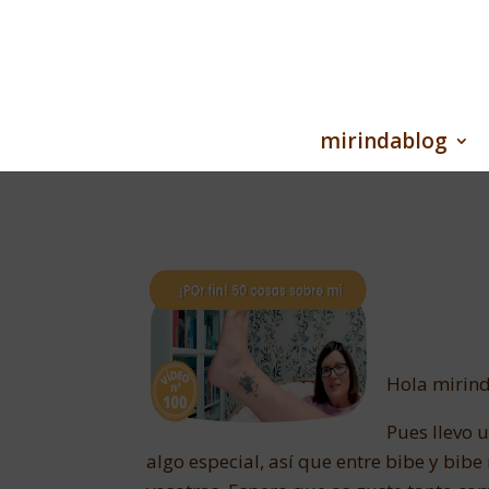
mirindablog
Hola mirind
Pues llevo 
algo especial, así que entre bibe y bi