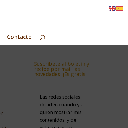
Contacto
Suscríbete al boletín y
recibe por mail las
novedades. ¡Es gratis!
Las redes sociales
deciden cuando y a
quien mostrar mis
er
contenidos, y de
esta manera te