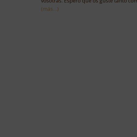
vosotras. Espero que os guste tanto com
(más…)