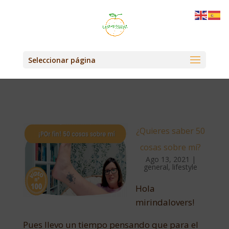
Seleccionar página
¿Quieres saber 50
cosas sobre mí?
Ago 13, 2021
|
general
,
lifestyle
Hola
mirindalovers!
Pues llevo un tiempo pensando que para el