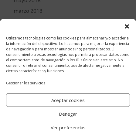
mayo 2018
marzo 2018
febrero 2018
enero 2018
Utilizamos tecnologías como las cookies para almacenar y/o acceder a
diciembre 2017
la información del dispositivo. Lo hacemos para mejorar la experiencia
de navegación y para mostrar anuncios (no) personalizados. El
consentimiento a estas tecnologías nos permitirá procesar datos como
Categorías
el comportamiento de navegación o los ID's únicos en este sitio. No
consentir o retirar el consentimiento, puede afectar negativamente a
cocina y recetas
ciertas características y funciones.
general
Gestionar los servicios
lifestyle
Aceptar cookies
manualidades-diy
Denegar
Ver preferencias
Aviso Legal
|
Política de cookies
|
Política