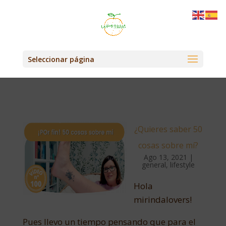
Seleccionar página
¿Quieres saber 50
cosas sobre mí?
Ago 13, 2021
|
general
,
lifestyle
Hola
mirindalovers!
Pues llevo un tiempo pensando que para el