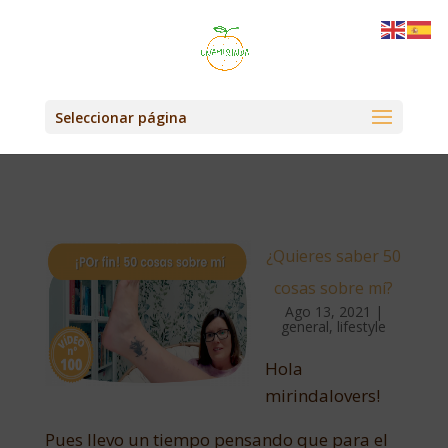
Seleccionar página
¿Quieres saber 50
cosas sobre mí?
Ago 13, 2021
|
general
,
lifestyle
Hola
mirindalovers!
Pues llevo un tiempo pensando que para el