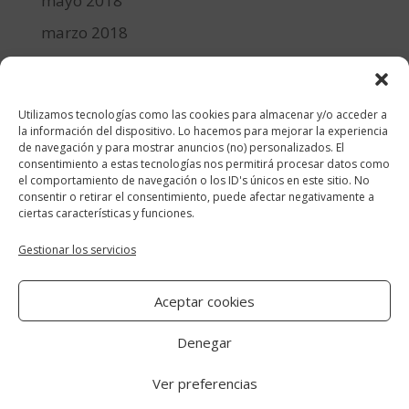
mayo 2018
marzo 2018
febrero 2018
enero 2018
Utilizamos tecnologías como las cookies para almacenar y/o acceder a
diciembre 2017
la información del dispositivo. Lo hacemos para mejorar la experiencia
de navegación y para mostrar anuncios (no) personalizados. El
consentimiento a estas tecnologías nos permitirá procesar datos como
Categorías
el comportamiento de navegación o los ID's únicos en este sitio. No
consentir o retirar el consentimiento, puede afectar negativamente a
cocina y recetas
ciertas características y funciones.
general
Gestionar los servicios
lifestyle
Aceptar cookies
manualidades-diy
Denegar
Ver preferencias
Aviso Legal
|
Política de cookies
|
Política