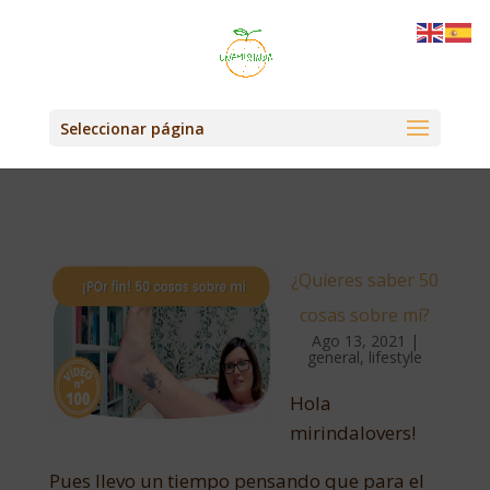
Seleccionar página
¿Quieres saber 50
cosas sobre mí?
Ago 13, 2021
|
general
,
lifestyle
Hola
mirindalovers!
Pues llevo un tiempo pensando que para el