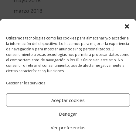
mayo 2018
marzo 2018
febrero 2018
enero 2018
Utilizamos tecnologías como las cookies para almacenar y/o acceder a
diciembre 2017
la información del dispositivo. Lo hacemos para mejorar la experiencia
de navegación y para mostrar anuncios (no) personalizados. El
consentimiento a estas tecnologías nos permitirá procesar datos como
Categorías
el comportamiento de navegación o los ID's únicos en este sitio. No
consentir o retirar el consentimiento, puede afectar negativamente a
cocina y recetas
ciertas características y funciones.
general
Gestionar los servicios
lifestyle
Aceptar cookies
manualidades-diy
Denegar
Ver preferencias
Aviso Legal
|
Política de cookies
|
Política