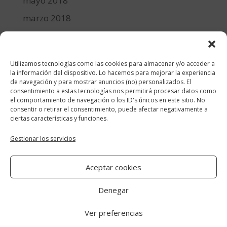
mayo 2018
marzo 2018
febrero 2018
enero 2018
Utilizamos tecnologías como las cookies para almacenar y/o acceder a
diciembre 2017
la información del dispositivo. Lo hacemos para mejorar la experiencia
de navegación y para mostrar anuncios (no) personalizados. El
consentimiento a estas tecnologías nos permitirá procesar datos como
Categorías
el comportamiento de navegación o los ID's únicos en este sitio. No
consentir o retirar el consentimiento, puede afectar negativamente a
cocina y recetas
ciertas características y funciones.
general
Gestionar los servicios
lifestyle
Aceptar cookies
manualidades-diy
Denegar
Ver preferencias
Aviso Legal
|
Política de cookies
|
Política