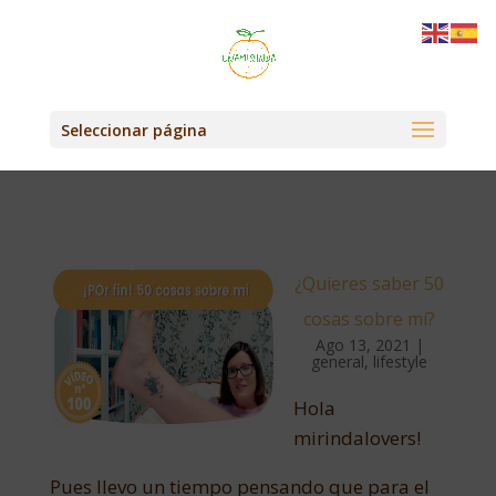
Seleccionar página
¿Quieres saber 50
cosas sobre mí?
Ago 13, 2021
|
general
,
lifestyle
Hola
mirindalovers!
Pues llevo un tiempo pensando que para el