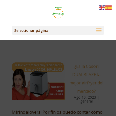
Seleccionar página
¿Es la Cosori
DUALBLAZE la
mejor airfryer del
mercado?
Ago 10, 2023
|
general
Mirindalovers! Por fin os puedo contar cómo