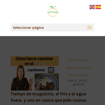
Seleccionar página
Cómo hacer
castañas en el
microondas
Nov 9, 2018
|
general
Tiempo de magostito, el frío y el agua
fuera, y uno en casita que pide cositas