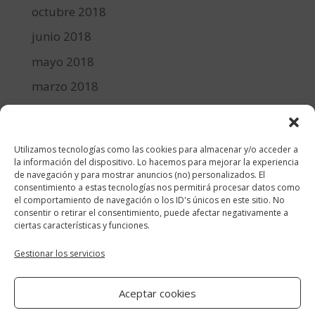
octubre 2018
junio 2018
mayo 2018
marzo 2018
febrero 2018
enero 2018
Utilizamos tecnologías como las cookies para almacenar y/o acceder a
diciembre 2017
la información del dispositivo. Lo hacemos para mejorar la experiencia
de navegación y para mostrar anuncios (no) personalizados. El
consentimiento a estas tecnologías nos permitirá procesar datos como
Categorías
el comportamiento de navegación o los ID's únicos en este sitio. No
consentir o retirar el consentimiento, puede afectar negativamente a
cocina y recetas
ciertas características y funciones.
general
Gestionar los servicios
lifestyle
Aceptar cookies
manualidades-diy