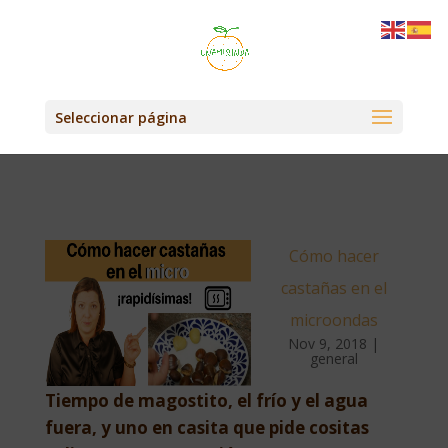
Seleccionar página
Cómo hacer
castañas en el
microondas
Nov 9, 2018
|
general
Tiempo de magostito, el frío y el agua
fuera, y uno en casita que pide cositas