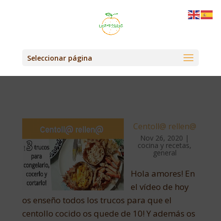
Seleccionar página
Centoll@ rellen@
Nov 26, 2020
|
cocina y recetas
,
general
Hola amores! En
el vídeo de hoy
os enseño todos los trucos para que el
centollo cocido os quede de 10! Y además os