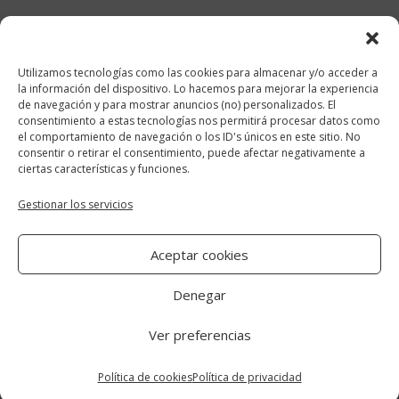
febrero 2018
enero 2018
Utilizamos tecnologías como las cookies para almacenar y/o acceder a
diciembre 2017
la información del dispositivo. Lo hacemos para mejorar la experiencia
de navegación y para mostrar anuncios (no) personalizados. El
consentimiento a estas tecnologías nos permitirá procesar datos como
Categorías
el comportamiento de navegación o los ID's únicos en este sitio. No
consentir o retirar el consentimiento, puede afectar negativamente a
cocina y recetas
ciertas características y funciones.
general
Gestionar los servicios
lifestyle
Aceptar cookies
manualidades-diy
Denegar
Ver preferencias
Aviso Legal
|
Política de cookies
|
Política
de privacidad
Política de cookies
Política de privacidad