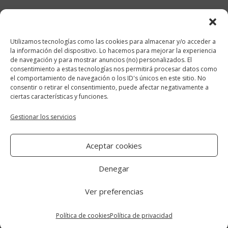
febrero 2018
enero 2018
Utilizamos tecnologías como las cookies para almacenar y/o acceder a
diciembre 2017
la información del dispositivo. Lo hacemos para mejorar la experiencia
de navegación y para mostrar anuncios (no) personalizados. El
consentimiento a estas tecnologías nos permitirá procesar datos como
Categorías
el comportamiento de navegación o los ID's únicos en este sitio. No
consentir o retirar el consentimiento, puede afectar negativamente a
cocina y recetas
ciertas características y funciones.
general
Gestionar los servicios
lifestyle
Aceptar cookies
manualidades-diy
Denegar
Ver preferencias
Aviso Legal
|
Política de cookies
|
Política
de privacidad
Política de cookies
Política de privacidad