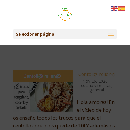
Seleccionar página
Centoll@ rellen@
Nov 26, 2020
|
cocina y recetas
,
general
Hola amores! En
el vídeo de hoy
os enseño todos los trucos para que el
centollo cocido os quede de 10! Y además os