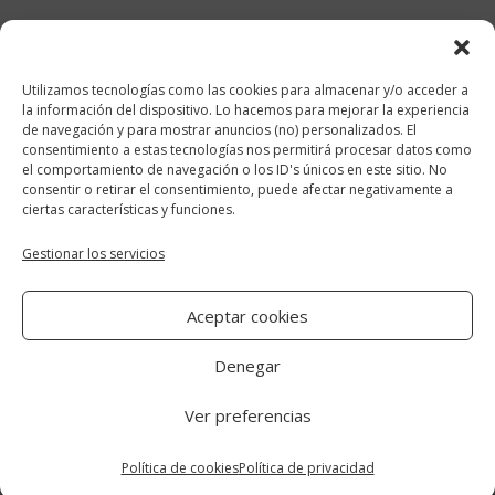
febrero 2018
enero 2018
Utilizamos tecnologías como las cookies para almacenar y/o acceder a
diciembre 2017
la información del dispositivo. Lo hacemos para mejorar la experiencia
de navegación y para mostrar anuncios (no) personalizados. El
consentimiento a estas tecnologías nos permitirá procesar datos como
Categorías
el comportamiento de navegación o los ID's únicos en este sitio. No
consentir o retirar el consentimiento, puede afectar negativamente a
cocina y recetas
ciertas características y funciones.
general
Gestionar los servicios
lifestyle
Aceptar cookies
manualidades-diy
Denegar
Ver preferencias
Aviso Legal
|
Política de cookies
|
Política
de privacidad
Política de cookies
Política de privacidad