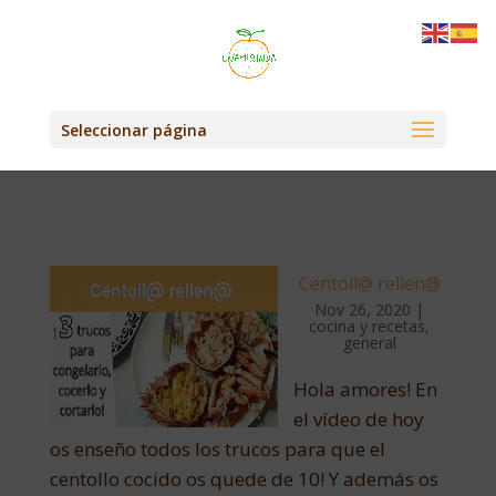
Seleccionar página
Centoll@ rellen@
Nov 26, 2020
|
cocina y recetas
,
general
Hola amores! En
el vídeo de hoy
os enseño todos los trucos para que el
centollo cocido os quede de 10! Y además os