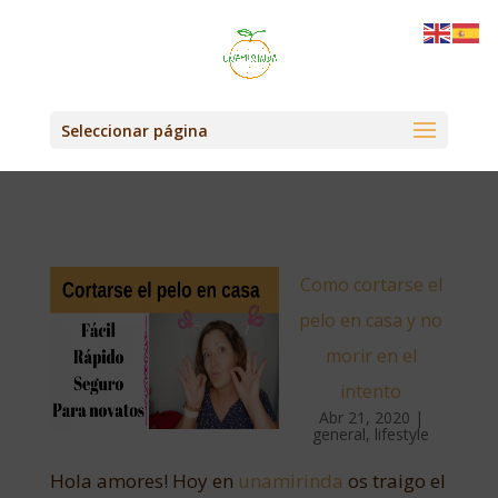
Seleccionar página
Como cortarse el
pelo en casa y no
morir en el
intento
Abr 21, 2020
|
general
,
lifestyle
Hola amores! Hoy en
unamirinda
os traigo el