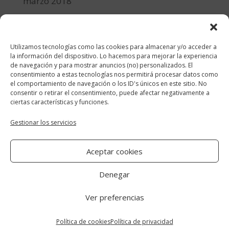
marzo 2018
febrero 2018
enero 2018
Utilizamos tecnologías como las cookies para almacenar y/o acceder a
diciembre 2017
la información del dispositivo. Lo hacemos para mejorar la experiencia
de navegación y para mostrar anuncios (no) personalizados. El
consentimiento a estas tecnologías nos permitirá procesar datos como
Categorías
el comportamiento de navegación o los ID's únicos en este sitio. No
consentir o retirar el consentimiento, puede afectar negativamente a
cocina y recetas
ciertas características y funciones.
general
Gestionar los servicios
lifestyle
Aceptar cookies
manualidades-diy
Denegar
Ver preferencias
Aviso Legal
|
Política de cookies
|
Política
de privacidad
Política de cookies
Política de privacidad