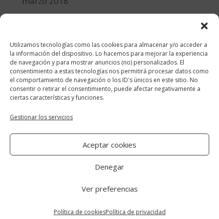
marzo 2018
febrero 2018
enero 2018
Utilizamos tecnologías como las cookies para almacenar y/o acceder a
diciembre 2017
la información del dispositivo. Lo hacemos para mejorar la experiencia
de navegación y para mostrar anuncios (no) personalizados. El
consentimiento a estas tecnologías nos permitirá procesar datos como
Categorías
el comportamiento de navegación o los ID's únicos en este sitio. No
consentir o retirar el consentimiento, puede afectar negativamente a
cocina y recetas
ciertas características y funciones.
general
Gestionar los servicios
lifestyle
Aceptar cookies
manualidades-diy
Denegar
Ver preferencias
Aviso Legal
|
Política de cookies
|
Política
de privacidad
Política de cookies
Política de privacidad