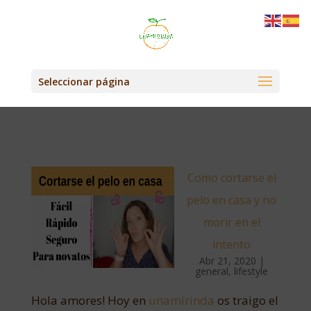
Seleccionar página
Como cortarse el
pelo en casa y no
morir en el
intento
Abr 21, 2020
|
general
,
lifestyle
Hola amores! Hoy en
unamirinda
os traigo el