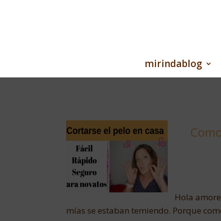
mirindablog
Como 
Hola amore
mías se estaban temiendo. Porque com