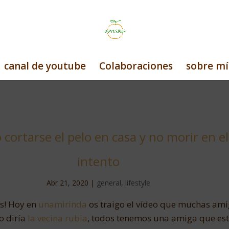
canal de youtube
Colaboraciones
sobre mí
cortarse el pelo en casa y no morir en el
intento
Abr 21, 2020
|
general
,
lifestyle
s! Hoy en
unamirinda
os traigo el vídeo que muchas am
o diría
la vecina rubia
, todos tenemos una amiga que es