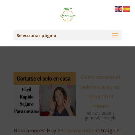
Seleccionar página
Como cortarse el
pelo en casa y no
morir en el
intento
Abr 21, 2020
|
general
,
lifestyle
Hola amores! Hoy en
unamirinda
os traigo el