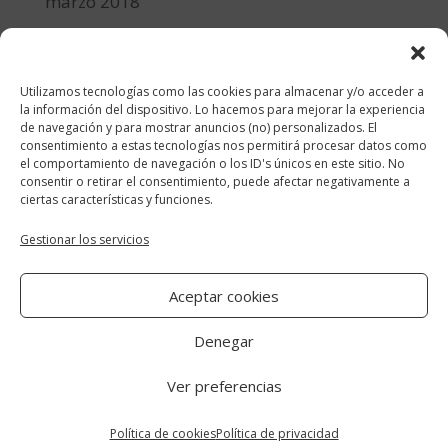
marzo 2018
febrero 2018
enero 2018
Utilizamos tecnologías como las cookies para almacenar y/o acceder a
diciembre 2017
la información del dispositivo. Lo hacemos para mejorar la experiencia
de navegación y para mostrar anuncios (no) personalizados. El
consentimiento a estas tecnologías nos permitirá procesar datos como
Categorías
el comportamiento de navegación o los ID's únicos en este sitio. No
consentir o retirar el consentimiento, puede afectar negativamente a
cocina y recetas
ciertas características y funciones.
general
Gestionar los servicios
lifestyle
Aceptar cookies
manualidades-diy
Denegar
Ver preferencias
Aviso Legal
|
Política de cookies
|
Política
de privacidad
Política de cookies
Política de privacidad