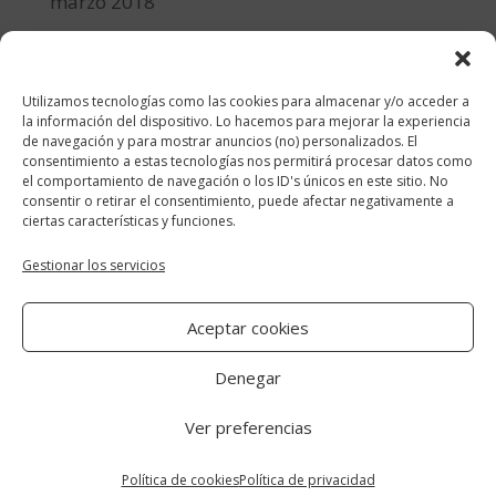
marzo 2018
febrero 2018
enero 2018
Utilizamos tecnologías como las cookies para almacenar y/o acceder a
diciembre 2017
la información del dispositivo. Lo hacemos para mejorar la experiencia
de navegación y para mostrar anuncios (no) personalizados. El
consentimiento a estas tecnologías nos permitirá procesar datos como
Categorías
el comportamiento de navegación o los ID's únicos en este sitio. No
consentir o retirar el consentimiento, puede afectar negativamente a
cocina y recetas
ciertas características y funciones.
general
Gestionar los servicios
lifestyle
Aceptar cookies
manualidades-diy
Denegar
Ver preferencias
Aviso Legal
|
Política de cookies
|
Política
de privacidad
Política de cookies
Política de privacidad