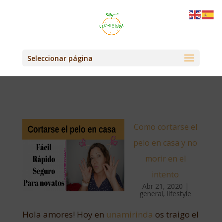
Seleccionar página
Como cortarse el
pelo en casa y no
morir en el
intento
Abr 21, 2020
|
general
,
lifestyle
Hola amores! Hoy en
unamirinda
os traigo el