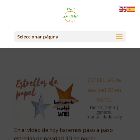
Seleccionar página
ESTRELLAS de
navidad 3D en
PAPEL
Dic 13, 2020
|
general
,
manualidades-diy
En el vídeo de hoy haremos paso a paso
estrellas de navidad 3D en papel.