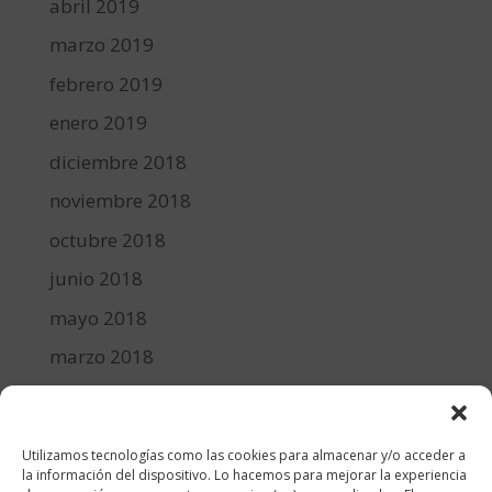
abril 2019
marzo 2019
febrero 2019
enero 2019
diciembre 2018
noviembre 2018
octubre 2018
junio 2018
mayo 2018
marzo 2018
febrero 2018
enero 2018
Utilizamos tecnologías como las cookies para almacenar y/o acceder a
diciembre 2017
la información del dispositivo. Lo hacemos para mejorar la experiencia