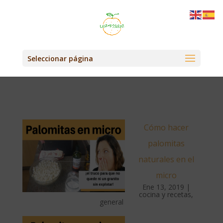
Seleccionar página
Cómo hacer
palomitas
naturales en el
micro
Ene 13, 2019
|
cocina y recetas
,
general