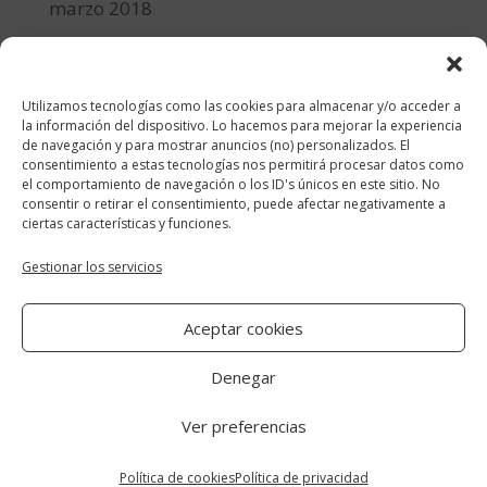
marzo 2018
febrero 2018
enero 2018
Utilizamos tecnologías como las cookies para almacenar y/o acceder a
diciembre 2017
la información del dispositivo. Lo hacemos para mejorar la experiencia
de navegación y para mostrar anuncios (no) personalizados. El
consentimiento a estas tecnologías nos permitirá procesar datos como
Categorías
el comportamiento de navegación o los ID's únicos en este sitio. No
consentir o retirar el consentimiento, puede afectar negativamente a
cocina y recetas
ciertas características y funciones.
general
Gestionar los servicios
lifestyle
Aceptar cookies
manualidades-diy
Denegar
Ver preferencias
Aviso Legal
|
Política de cookies
|
Política
de privacidad
Política de cookies
Política de privacidad