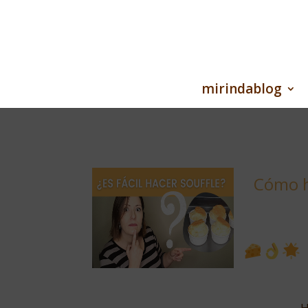
mirindablog
Cómo h
H