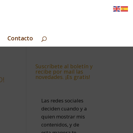
Contacto
Suscríbete al boletín y
recibe por mail las
novedades. ¡Es gratis!
O!
Las redes sociales
deciden cuando y a
quien mostrar mis
contenidos, y de
esta manera te