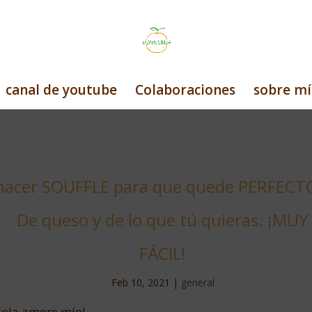
canal de youtube
Colaboraciones
sobre mí
acer SOUFFLE para que quede PERFECT
De queso
y de lo que tú quieras.
¡MUY
FÁCIL!
Feb 10, 2021
|
general
ola amore mío!