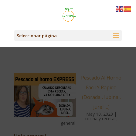
Seleccionar página
Pescado Al Horno
Facil Y Rapido
(Dorada , lubina ,
jurel …)
May 10, 2020
|
cocina y recetas
,
general
Hola amores!