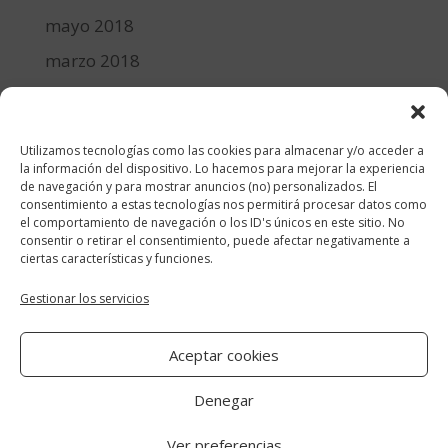
mayo 2018
marzo 2018
febrero 2018
enero 2018
Utilizamos tecnologías como las cookies para almacenar y/o acceder a
diciembre 2017
la información del dispositivo. Lo hacemos para mejorar la experiencia
de navegación y para mostrar anuncios (no) personalizados. El
consentimiento a estas tecnologías nos permitirá procesar datos como
Categorías
el comportamiento de navegación o los ID's únicos en este sitio. No
consentir o retirar el consentimiento, puede afectar negativamente a
cocina y recetas
ciertas características y funciones.
general
Gestionar los servicios
lifestyle
Aceptar cookies
manualidades-diy
Denegar
Ver preferencias