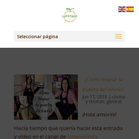
Seleccionar página
¿Cómo limpiar la
puerta del horno?
Jun 17, 2018
|
cocina
y recetas
,
general
¡Hola amores!
Hacía tiempo que quería hacer esta entrada
y vídeo en el canal de
Unamirinda.