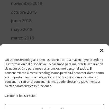
noviembre 2018
octubre 2018
junio 2018
mayo 2018
marzo 2018
febrero 2018
enero 2018
Utilizamos tecnologías como las cookies para almacenar y/o acceder a
diciembre 2017
la información del dispositivo. Lo hacemos para mejorar la experiencia
de navegación y para mostrar anuncios (no) personalizados. El
consentimiento a estas tecnologías nos permitirá procesar datos como
Categorías
el comportamiento de navegación o los ID's únicos en este sitio. No
consentir o retirar el consentimiento, puede afectar negativamente a
cocina y recetas
ciertas características y funciones.
general
Gestionar los servicios
lifestyle