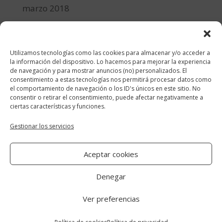
marzo 2018
febrero 2018
enero 2018
Utilizamos tecnologías como las cookies para almacenar y/o acceder a
diciembre 2017
la información del dispositivo. Lo hacemos para mejorar la experiencia
de navegación y para mostrar anuncios (no) personalizados. El
consentimiento a estas tecnologías nos permitirá procesar datos como
Categorías
el comportamiento de navegación o los ID's únicos en este sitio. No
consentir o retirar el consentimiento, puede afectar negativamente a
cocina y recetas
ciertas características y funciones.
general
Gestionar los servicios
lifestyle
Aceptar cookies
manualidades-diy
Denegar
Ver preferencias
Aviso Legal
|
Política de cookies
|
Política
de privacidad