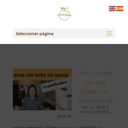
Seleccionar página
Arroz con leche
apto para
diabéticos en
panificadora lidl
Abr 21, 2019
|
cocina y recetas
,
general
Hola amores! ¿Cómo os va la vida? Yo, la