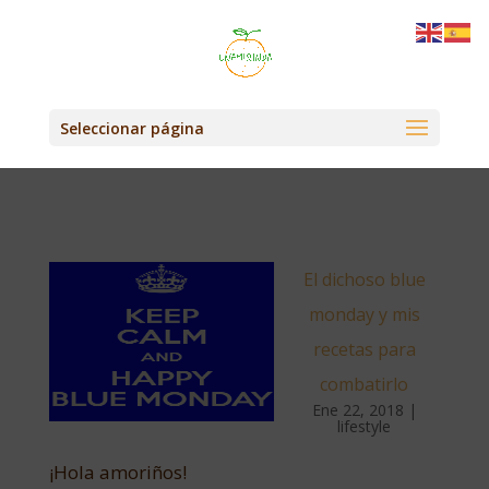
Seleccionar página
El dichoso blue
monday y mis
recetas para
combatirlo
Ene 22, 2018
|
lifestyle
¡Hola amoriños!