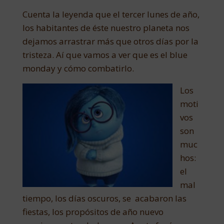
Cuenta la leyenda que el tercer lunes de año,
los habitantes de éste nuestro planeta nos
dejamos arrastrar más que otros días por la
tristeza. Aí que vamos a ver que es el blue
monday y cómo combatirlo.
Los
moti
vos
son
muc
hos:
el
mal
tiempo, los días oscuros, se acabaron las
fiestas, los propósitos de año nuevo