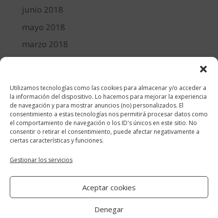
junio 2018
mayo 2018
marzo 2018
febrero 2018
enero 2018
Utilizamos tecnologías como las cookies para almacenar y/o acceder a
diciembre 2017
la información del dispositivo. Lo hacemos para mejorar la experiencia
de navegación y para mostrar anuncios (no) personalizados. El
consentimiento a estas tecnologías nos permitirá procesar datos como
Categorías
el comportamiento de navegación o los ID's únicos en este sitio. No
consentir o retirar el consentimiento, puede afectar negativamente a
cocina y recetas
ciertas características y funciones.
general
Gestionar los servicios
lifestyle
Aceptar cookies
manualidades-diy
Denegar