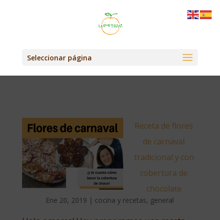
Seleccionar página
Receta de flores
de carnaval
tradicional y con
cobertura de
chocolate
Ene 20, 2019
|
cocina y recetas
,
general