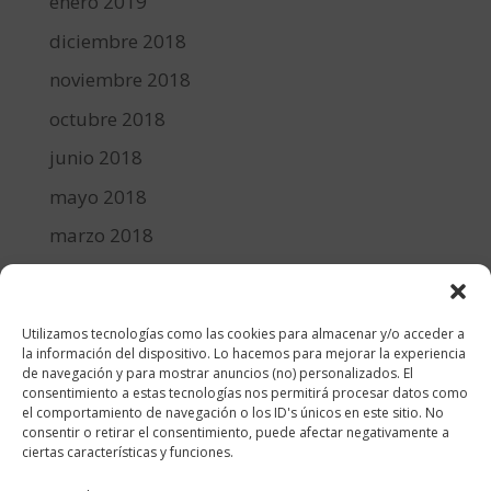
enero 2019
diciembre 2018
noviembre 2018
octubre 2018
junio 2018
mayo 2018
marzo 2018
febrero 2018
enero 2018
Utilizamos tecnologías como las cookies para almacenar y/o acceder a
diciembre 2017
la información del dispositivo. Lo hacemos para mejorar la experiencia
de navegación y para mostrar anuncios (no) personalizados. El
consentimiento a estas tecnologías nos permitirá procesar datos como
Categorías
el comportamiento de navegación o los ID's únicos en este sitio. No
consentir o retirar el consentimiento, puede afectar negativamente a
cocina y recetas
ciertas características y funciones.
general