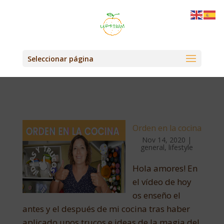
Seleccionar página
Orden en la cocina
Nov 14, 2020
|
general
,
lifestyle
Hola amores! En
el vídeo de hoy
os enseño el
antes y el después de mi cocina tras haber
aplicado unos trucos e ideas de la magia del