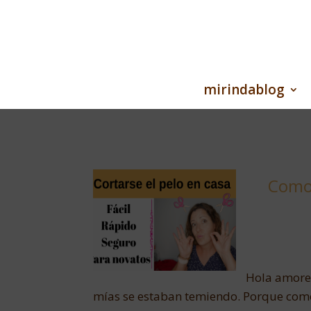
mirindablog
Como 
Hola amore
mías se estaban temiendo. Porque com