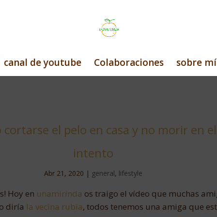
canal de youtube
Colaboraciones
sobre mí
cortarse el pelo en casa y no morir en el
intento
Abr 21, 2020
|
general
,
lifestyle
s! Hoy en
unamirinda
os traigo el vídeo que muchas am
o diría
la vecina rubia
, todos tenemos una amiga que es