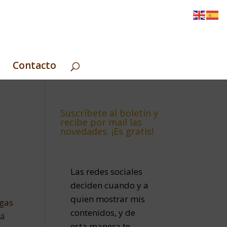
Contacto
Suscríbete al boletín y
recibe por mail las
novedades. ¡Es gratis!
Las redes sociales
deciden cuando y a
quien mostrar mis
igas
contenidos, y de
tá
esta manera te