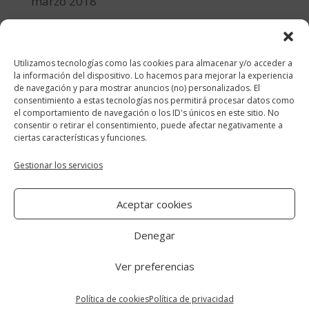
marzo 2018
febrero 2018
enero 2018
Utilizamos tecnologías como las cookies para almacenar y/o acceder a
diciembre 2017
la información del dispositivo. Lo hacemos para mejorar la experiencia
de navegación y para mostrar anuncios (no) personalizados. El
consentimiento a estas tecnologías nos permitirá procesar datos como
Categorías
el comportamiento de navegación o los ID's únicos en este sitio. No
consentir o retirar el consentimiento, puede afectar negativamente a
cocina y recetas
ciertas características y funciones.
general
Gestionar los servicios
lifestyle
Aceptar cookies
manualidades-diy
Denegar
Ver preferencias
Aviso Legal
|
Política de cookies
|
Política
de privacidad
Política de cookies
Política de privacidad