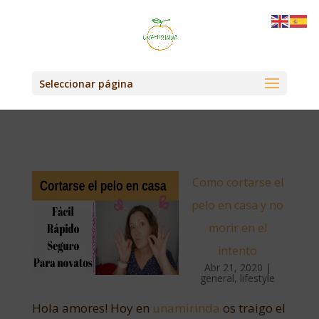
Seleccionar página
Como cortarse el
pelo en casa y no
morir en el
intento
Abr 21, 2020
|
general
,
lifestyle
Hola amores! Hoy en
unamirinda
os traigo el