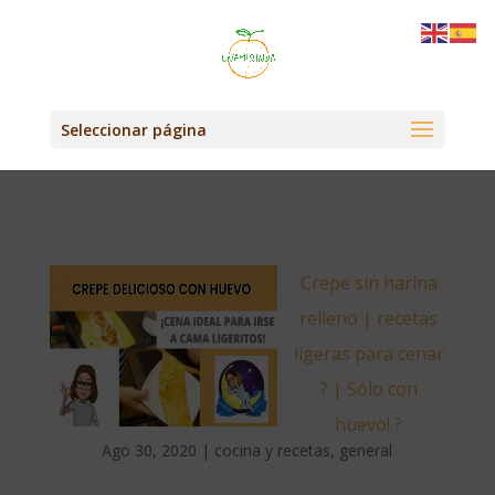
Seleccionar página
Crepe sin harina
relleno | recetas
ligeras para cenar
? | Sólo con
huevo! ?
Ago 30, 2020
|
cocina y recetas
,
general