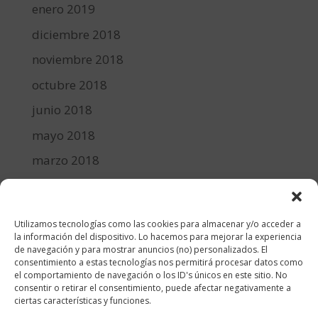
enero 2019
diciembre 2018
noviembre 2018
octubre 2018
junio 2018
mayo 2018
marzo 2018
febrero 2018
enero 2018
Utilizamos tecnologías como las cookies para almacenar y/o acceder a
diciembre 2017
la información del dispositivo. Lo hacemos para mejorar la experiencia
de navegación y para mostrar anuncios (no) personalizados. El
consentimiento a estas tecnologías nos permitirá procesar datos como
Categorías
el comportamiento de navegación o los ID's únicos en este sitio. No
consentir o retirar el consentimiento, puede afectar negativamente a
cocina y recetas
ciertas características y funciones.