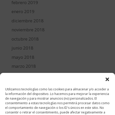
febrero 2019
enero 2019
diciembre 2018
noviembre 2018
octubre 2018
junio 2018
mayo 2018
marzo 2018
febrero 2018
enero 2018
Utilizamos tecnologías como las cookies para almacenar y/o acceder a
diciembre 2017
la información del dispositivo. Lo hacemos para mejorar la experiencia
de navegación y para mostrar anuncios (no) personalizados. El
consentimiento a estas tecnologías nos permitirá procesar datos como
Categorías
el comportamiento de navegación o los ID's únicos en este sitio. No
consentir o retirar el consentimiento, puede afectar negativamente a