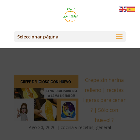
Seleccionar página
Crepe sin harina
relleno | recetas
ligeras para cenar
? | Sólo con
huevo! ?
Ago 30, 2020
|
cocina y recetas
,
general